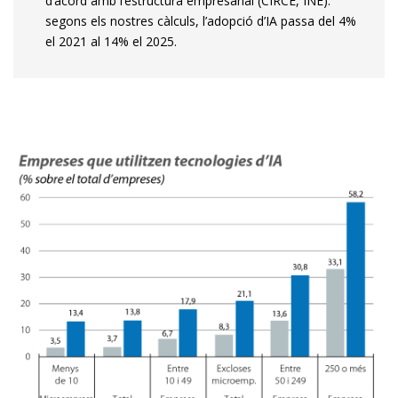
d’acord amb l’estructura empresarial (CIRCE, INE):
segons els nostres càlculs, l’adopció d’IA passa del 4%
el 2021 al 14% el 2025.