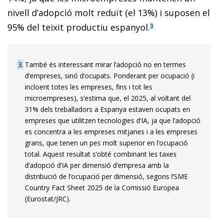
nivell d’adopció molt reduït (el 13%) i suposen el
95% del teixit productiu espanyol.
3
3
També és interessant mirar l’adopció no en termes
d’empreses, sinó d’ocupats. Ponderant per ocupació (i
incloent totes les empreses, fins i tot les
microempreses), s’estima que, el 2025, al voltant del
31% dels treballadors a Espanya estaven ocupats en
empreses que utilitzen tecnologies d’IA, ja que l’adopció
es concentra a les empreses mitjanes i a les empreses
grans, que tenen un pes molt superior en l’ocupació
total. Aquest resultat s’obté combinant les taxes
d’adopció d’IA per dimensió d’empresa amb la
distribució de l’ocupació per dimensió, segons l’SME
Country Fact Sheet 2025 de la Comissió Europea
(Eurostat/JRC).