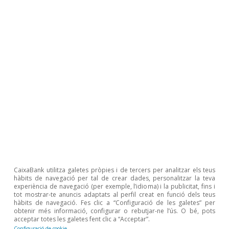
Pel que fa a les principals economies europees,
el percentatge d’empreses que utilitzen la IA a
Espanya supera el de Portugal, Itàlia i França,
però se situa per sota del d’Alemanya i els
Països Baixos. És especialment rellevant
l’acceleració recent a Espanya: entre el 2021 i el
2024, l’adopció amb prou feines va augmentar
en 3 p. p. (la meitat que a la zona de l’euro),
mentre que, entre el 2024 i el 2025, l’increment
va assolir els 9 p. p. i va superar l’avanç mitjà de
la zona de l’euro i el registrat a Alemanya, a
CaixaBank utilitza galetes pròpies i de tercers per analitzar els teus
França o a Itàlia.
hàbits de navegació per tal de crear dades, personalitzar la teva
experiència de navegació (per exemple, l’idioma) i la publicitat, fins i
tot mostrar-te anuncis adaptats al perfil creat en funció dels teus
hàbits de navegació. Fes clic a “Configuració de les galetes” per
obtenir més informació, configurar o rebutjar-ne l’ús. O bé, pots
acceptar totes les galetes fent clic a “Acceptar”.
Configuració de cookie