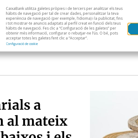
CaixaBank utilitza galetes pròpies i de tercers per analitzar els teus
Head
H
hàbits de navegació per tal de crear dades, personalitzar la teva
experiència de navegació (per exemple, l’idioma) i la publicitat, fins
i tot mostrar-te anuncis adaptats al perfil creat en funció dels teus
Anàlisi sectorial
Àrees geogràfiques
Public
hàbits de navegació. Fes clic a “Configuració de les galetes” per
obtenir més informació, configurar o rebutjar-ne l’ús. O bé, pots
acceptar totes les galetes fent clic a “Acceptar”.
Configuració de cookie
rials a
n al mateix
 baixos i els