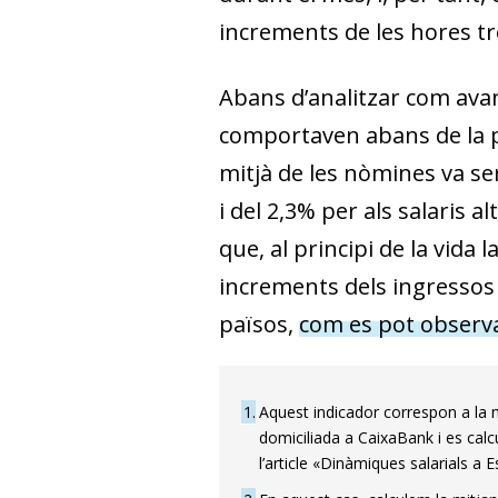
increments de les hores tr
Abans d’analitzar com avan
comportaven abans de la pa
mitjà de les nòmines va ser
i del 2,3% per als salaris a
que, al principi de la vida
increments dels ingressos 
països,
com es pot observa
1
Aquest indicador correspon a la 
domiciliada a CaixaBank i es calc
l’article «Dinàmiques salarials a