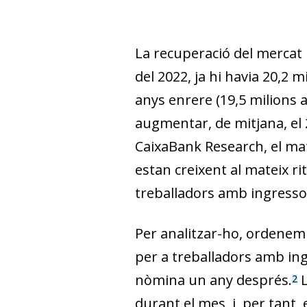
La recuperació del mercat l
del 2022, ja hi havia 20,2 m
anys enrere (19,5 milions a
augmentar, de mitjana, el 2
CaixaBank Research, el mat
estan creixent al mateix r
treballadors amb ingressos
Per analitzar-ho, ordenem
per a treballadors amb ingre
nòmina un any després.
L
2
durant el mes, i, per tant,