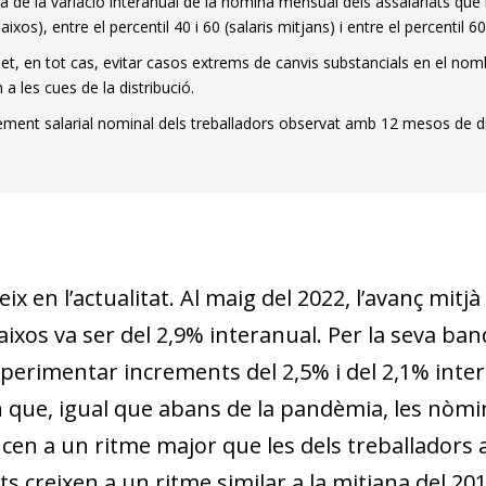
a de la variació interanual de la nòmina mensual dels assalariats que
aixos), entre el percentil 40 i 60 (salaris mitjans) i entre el percentil 60 
met, en tot cas, evitar casos extrems de canvis substancials en el nom
 a les cues de la distribució.
ement salarial nominal dels treballadors observat amb 12 mesos de dif
ix en l’actualitat. Al maig del 2022, l’avanç mitj
aixos va ser del 2,9% interanual. Per la seva ba
 experimentar increments del 2,5% i del 2,1% int
 que, igual que abans de la pandèmia, les nòmi
dow)
cen a un ritme major que les dels treballadors 
 window)
ts creixen a un ritme similar a la mitjana del 201