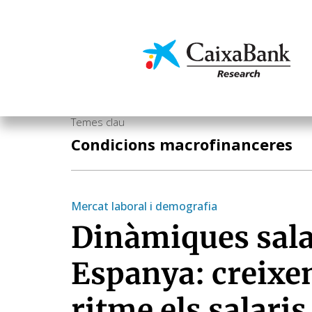
Vés
al
contingut
Economia i mercats
Temes clau
Condicions macrofinanceres
Mercat laboral i demografia
Dinàmiques sala
Espanya: creixe
ritme els salaris