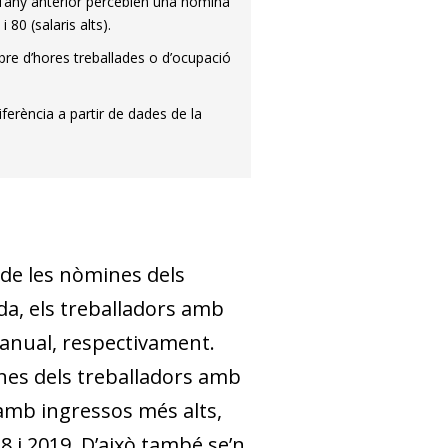
 l’any anterior percebien una nòmina
i 80 (salaris alts).
bre d’hores treballades o d’ocupació
erència a partir de dades de la
à de les nòmines dels
nda, els treballadors amb
eranual, respectivament.
nes dels treballadors amb
amb ingressos més alts,
8 i 2019. D’això també se’n