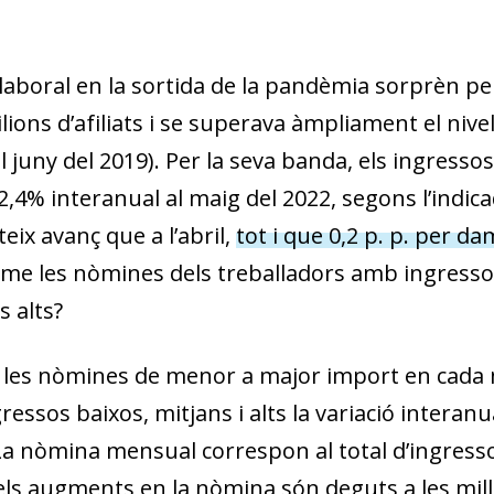
aboral en la sortida de la pandèmia sorprèn per 
ilions d’afiliats i se superava àmpliament el ni­­
l juny del 2019). Per la seva banda, els ingresso
,4% interanual al maig del 2022, segons l’indica
eix avanç que a l’abril,
tot i que 0,2 p. p. per d
itme les nòmines dels treballadors amb ingresso
 alts?
 les nòmines de menor a major import en cada 
ssos baixos, mitjans i alts la variació inter­­anu
a nòmina mensual correspon al total d’ingresso
 els augments en la nòmina són deguts a les millo