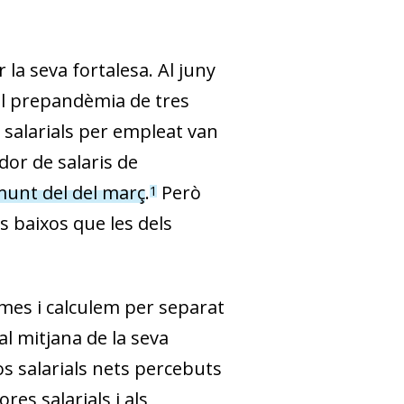
la seva fortalesa. Al juny
vell prepandèmia de tres
s salarials per empleat van
dor de salaris de
amunt del del març
.
Però
1
s baixos que les dels
mes i calculem per separat
al mitjana de la seva
s salarials nets percebuts
res salarials i als