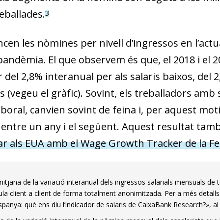
eballades.
3
cen les nòmines per nivell d’ingressos en l’actu
ndèmia. El que observem és que, el 2018 i el 20
 del 2,8% interanual per als salaris baixos, del 2
lts (vegeu el gràfic). Sovint, els treballadors amb
 laboral, canvien sovint de feina i, per aquest m
entre un any i el següent. Aquest resultat tamb
r als EUA amb el Wage Growth Tracker de la Fe
mitjana de la variació interanual dels ingressos salarials mensuals d
ula client a client de forma totalment anonimitzada. Per a més detalls
 Espanya: què ens diu l’indicador de salaris de CaixaBank Research?», a