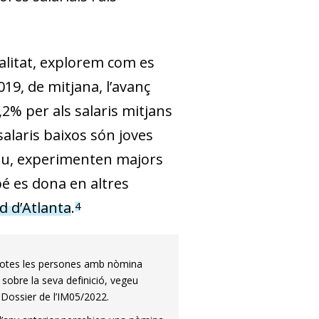
alitat, explorem com es
19, de mitjana, l’avanç
,2% per als salaris mitjans
 salaris baixos són joves
otiu, experimenten majors
é es dona en altres
d d’Atlanta
.
4
e totes les persones amb nòmina
 sobre la seva definició, vegeu
l Dossier de l’IM05/2022.