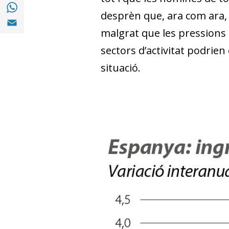
Compartir a with Whatsapp (opens in a ne
desprèn que, ara com ara, n
Compartir a Email (opens in a new window)
malgrat que les pressions i
sectors d’activitat podrien
situació.