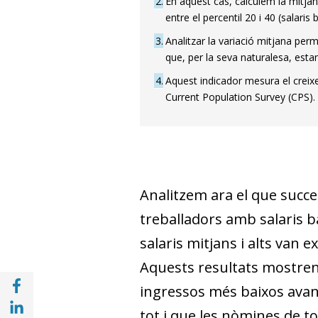
2
En aquest cas, calculem la mitjan
entre el percentil 20 i 40 (salaris b
3
Analitzar la variació mitjana per
que, per la seva naturalesa, estan
4
Aquest indicador mesura el creix
Current Population Survey (CPS).
Analitzem ara el que succee
treballadors amb salaris b
salaris mitjans i alts van
Aquests resultats mostren
Compartir a Facebook (opens in a new win
ingressos més baixos avan
Compartir a with Linkedin (opens in a new
tot i que les nòmines de to