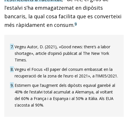
l’estalvi s’ha emmagatzemat en dipòsits
bancaris, la qual cosa facilita que es converteixi
més ràpidament en consum.
9
7
Vegeu Autor, D. (2021), «Good news: there’s a labor
shortage», article d’opinió publicat al The New York
Times.
8
Vegeu el Focus «El paper del consum embassat en la
recuperació de la zona de l’euro el 2021», a l’IM05/2021.
9
Estimem que l’augment dels dipòsits equival gairebé al
40% de l’estalvi total acumulat a Alemanya, al voltant
del 60% a França i a Espanya i al 50% a Itàlia. Als EUA
s’acosta al 90%.