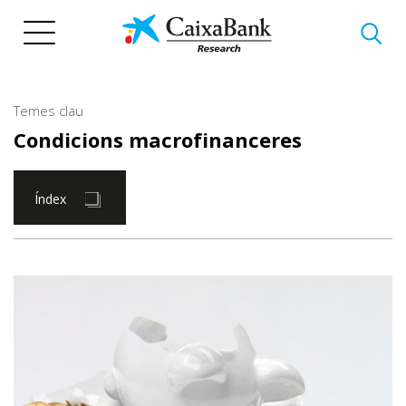
Vés
al
contingut
Temes clau
Condicions macrofinanceres
Índex