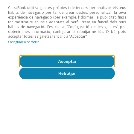
7
Vegeu Autor, D. (2021), «Good news: there’s a labor
CaixaBank utilitza galetes pròpies i de tercers per analitzar els teus
shortage», article d’opinió publicat al The New York
hàbits de navegació per tal de crear dades, personalitzar la teva
Times.
experiència de navegació (per exemple, l’idioma) i la publicitat, fins i
tot mostrar-te anuncis adaptats al perfil creat en funció dels teus
8
Vegeu el Focus «El paper del consum embassat en la
hàbits de navegació. Fes clic a “Configuració de les galetes” per
recuperació de la zona de l’euro el 2021», a l’IM05/2021.
obtenir més informació, configurar o rebutjar-ne l’ús. O bé, pots
9
Estimem que l’augment dels dipòsits equival gairebé al
acceptar totes les galetes fent clic a “Acceptar”.
40% de l’estalvi total acumulat a Alemanya, al voltant
Configuració de cookie
del 60% a França i a Espanya i al 50% a Itàlia. Als EUA
s’acosta al 90%.
10
Aquesta composició del consum s’observa tant als
Acceptar
EUA (tercer gràfic) com en altres països. Vegeu el cas
de França a Bounie, D. et al. (2020), «Consumption
Rebutjar
dynamics in the covid crisis: real time insights from
French transaction bank data», Covid Economics, 59,
1-39.
Temes clau