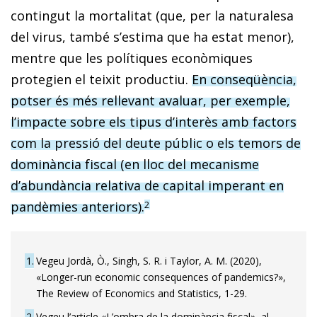
contingut la mortalitat (que, per la naturalesa
del virus, també s’estima que ha estat menor),
mentre que les polítiques econòmiques
protegien el teixit productiu.
En conseqüència,
potser és més rellevant avaluar, per exemple,
l’impacte sobre els tipus d’interès amb factors
com la pressió del deute públic o els temors de
dominància fiscal (en lloc del mecanisme
d’abundància relativa de capital imperant en
pandèmies anteriors).
2
1
Vegeu Jordà, Ò., Singh, S. R. i Taylor, A. M. (2020),
«Longer-run economic consequences of pandemics?»,
The Review of Economics and Statistics, 1-29.
2
Vegeu l’article «L’ombra de la dominància fiscal», al