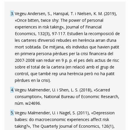
3
Vegeu Andersen, S., Hanspal, T. i Nielsen, K. M. (2019),
«Once bitten, twice shy: The power of personal
experiences in risk taking», Journal of Financial
Economics, 132(3), 97-117. Estudien la recomposició de
les carteres d’inversió rebudes en herència arran d’una
mort sobtada. De mitjana, els individus que havien patit
en primera persona pèrdues per la crisi financera del
2007-2008 van reduir en 9 p. p. el pes dels actius de risc
sobre el total de la cartera (en relació amb el grup de
control, que també rep una herència però no ha patit
pèrdues en la crisi).
4
Vegeu Malmendier, U. i Shen, L. S. (2018), «Scarred
consumption», National Bureau of Economic Research,
núm. w24696.
5
Vegeu Malmendier, U. i Nagel, S. (2011), «Depression
babies: do macroeconomic experiences affect risk
taking?», The Quarterly Journal of Economics, 126(1),