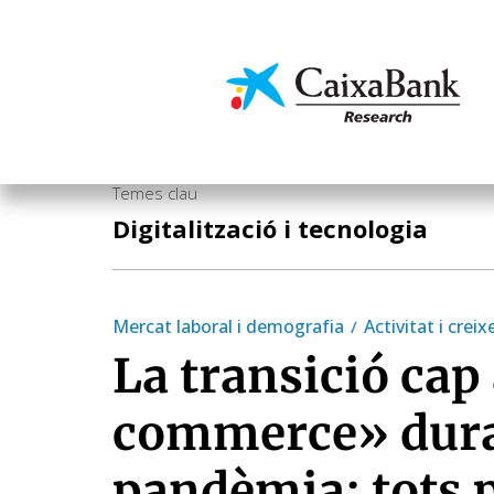
Vés
al
contingut
Economia i mercats
Temes clau
Digitalització i tecnologia
Mercat laboral i demografia
Activitat i crei
La transició cap 
commerce» dura
pandèmia: tots p