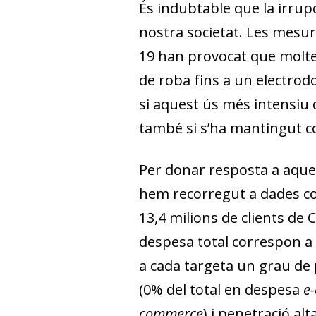
És indubtable que la irru
nostra societat. Les mesur
19 han provocat que molte
de roba fins a un electrodom
si aquest ús més intensiu 
també si s’ha mantingut co
Per donar resposta a aques
hem recorregut a dades c
13,4 milions de clients de
despesa total correspon a
a cada targeta un grau de 
(0% del total en despesa
e
commerce
) i penetració al