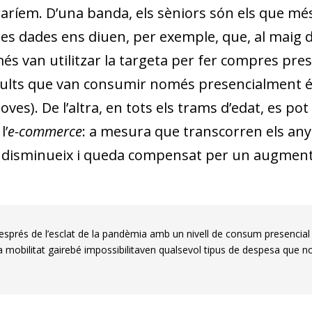
aríem. D’una banda, els sèniors són els que m
es dades ens diuen, per exemple, que, al maig de
s van utilitzar la targeta per fer compres presen
adults que van consumir només presencialment é
 joves). De l’altra, en tots els trams d’edat, es 
l’
e-commerce
: a mesura que transcorren els any
disminueix i queda compensat per un augment e
prés de l’esclat de la pandèmia amb un nivell de consum presencial suf
 a la mobilitat gairebé impossibilitaven qualsevol tipus de despesa que 