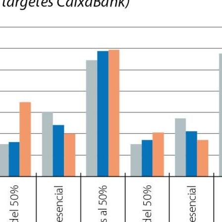
dow)
 window)