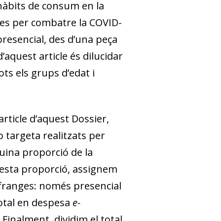
hàbits de consum en la
des per combatre la COVID-
resencial, des d’una peça
’aquest article és dilucidar
ts els grups d’edat i
rticle d’aquest Dossier,
argeta realitzats per
quina proporció de la
sta proporció, assignem
 franges: només presencial
total en despesa
e-
. Finalment, dividim el total