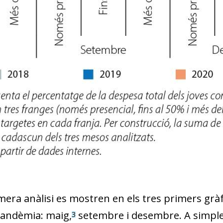
w window)
mera anàlisi es mostren en els tres primers gràf
pandèmia: maig,
setembre i desembre. A simple
3