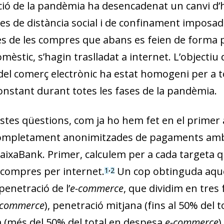
pció de la pandèmia ha desencadenat un canvi d’
es de distància social i de confinament imposa
s de les compres que abans es feien de forma p
èstic, s’hagin traslladat a internet. L’objectiu d
del comerç electrònic ha estat homogeni per a to
nstant durant totes les fases de la pandèmia.
tes qüestions, com ja ho hem fet en el primer a
ompletament anonimitzades de pagaments amb t
 CaixaBank. Primer, calculem per a cada targeta 
,
 compres per internet.
Un cop obtinguda aque
1
2
penetració de l’
e-commerce
, que dividim en tres
-commerce
), penetració mitjana (fins al 50% del 
ta (més del 50% del total en despesa
e-commerce
)