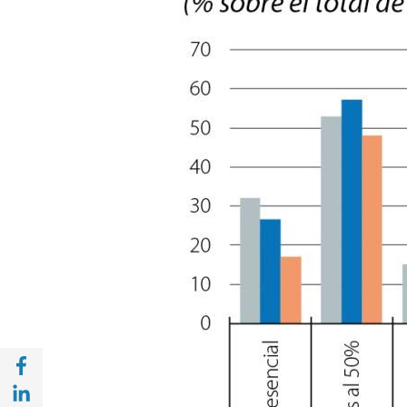
Compartir a Facebook (opens in a new win
Compartir a with Linkedin (opens in a new