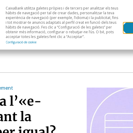
CaixaBank utilitza galetes pròpies i de tercers per analitzar els teus
Head
H
hàbits de navegació per tal de crear dades, personalitzar la teva
experiència de navegació (per exemple, l’idioma) i la publicitat, fins
i tot mostrar-te anuncis adaptats al perfil creat en funció dels teus
Anàlisi sectorial
Àrees geogràfiques
Public
hàbits de navegació. Fes clic a “Configuració de les galetes” per
obtenir més informació, configurar o rebutjar-ne l’ús. O bé, pots
acceptar totes les galetes fent clic a “Acceptar”.
Configuració de cookie
xement
a l’«e-
nt la
er igual?