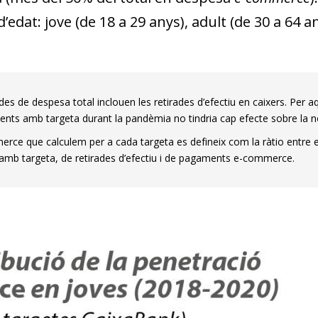
edat: jove (de 18 a 29 anys), adult (de 30 a 64 an
es de despesa total inclouen les retirades d’efectiu en caixers. Per aq
ts amb targeta durant la pandèmia no tindria cap efecte sobre la nos
rce que calculem per a cada targeta es defineix com la ràtio entre
mb targeta, de retirades d’efectiu i de pagaments e-commerce.