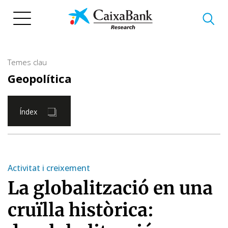
Vés
al
contingut
Temes clau
Geopolítica
Índex
Activitat i creixement
La globalització en una
cruïlla històrica: