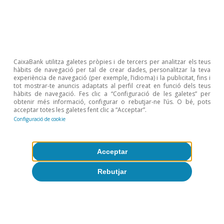
CaixaBank utilitza galetes pròpies i de tercers per analitzar els teus
hàbits de navegació per tal de crear dades, personalitzar la teva
experiència de navegació (per exemple, l’idioma) i la publicitat, fins i
Temes clau
tot mostrar-te anuncis adaptats al perfil creat en funció dels teus
hàbits de navegació. Fes clic a “Configuració de les galetes” per
obtenir més informació, configurar o rebutjar-ne l’ús. O bé, pots
acceptar totes les galetes fent clic a “Acceptar”.
Configuració de cookie
Acceptar
Rebutjar