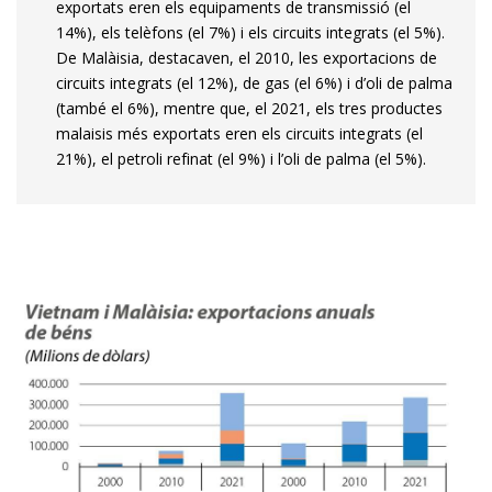
exportats eren els equipaments de transmissió (el
14%), els telèfons (el 7%) i els circuits integrats (el 5%).
De Malàisia, destacaven, el 2010, les exportacions de
circuits integrats (el 12%), de gas (el 6%) i d’oli de palma
(també el 6%), mentre que, el 2021, els tres productes
malaisis més exportats eren els circuits integrats (el
21%), el petroli refinat (el 9%) i l’oli de palma (el 5%).