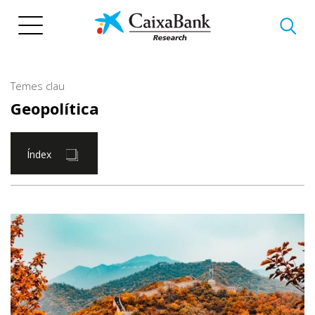
Vés
al
contingut
Temes clau
Geopolítica
Índex