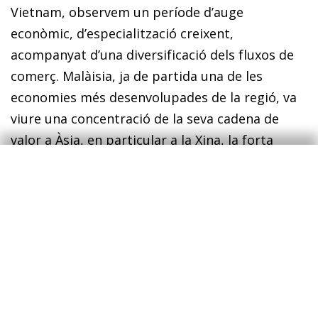
Vietnam, observem un període d’auge
econòmic, d’especialització creixent,
acompanyat d’una diversificació dels fluxos de
comerç. Malàisia, ja de partida una de les
economies més desenvolupades de la regió, va
viure una concentració de la seva cadena de
valor a Àsia, en particular a la Xina, la forta
demanda de primeres matèries i de metalls de
la qual ha guanyat pes en els fluxos de comerç
del país. D’altra banda, malgrat que l’ascens de
la Xina en el mercat global hagi arrossegat els
sectors exportadors d’alguns d’aquests països
(com el Vietnam o Tailàndia) i hagi aportat
beneficis a la cadena de valor, també ha
comportat una major competència en sectors