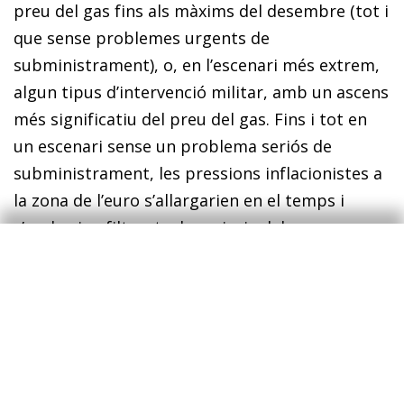
preu del gas fins als màxims del desembre (tot i
que sense problemes urgents de
subministrament), o, en l’escenari més extrem,
algun tipus d’intervenció militar, amb un ascens
més significatiu del preu del gas. Fins i tot en
un escenari sense un problema seriós de
subministrament, les pressions inflacionistes a
la zona de l’euro s’allargarien en el temps i
s’acabarien filtrant a la majoria dels
components de la cistella, la qual cosa afectaria
negativament l’activitat econòmica per la
pèrdua de poder adquisitiu i per l’impacte
sobre els sectors més exposats als preus de
l’energia. La preocupació per al BCE seria,
segurament, l’augment de riscos dels efectes de