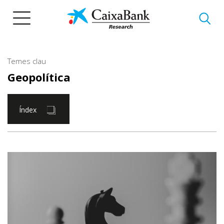
Vés
al
contingut
Temes clau
Geopolítica
Índex