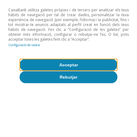
CaixaBank utilitza galetes pròpies i de tercers per analitzar els teus
hàbits de navegació per tal de crear dades, personalitzar la teva
experiència de navegació (per exemple, l’idioma) i la publicitat, fins i
tot mostrar-te anuncis adaptats al perfil creat en funció dels teus
hàbits de navegació. Fes clic a “Configuració de les galetes” per
obtenir més informació, configurar o rebutjar-ne l’ús. O bé, pots
acceptar totes les galetes fent clic a “Acceptar”.
Configuració de cookie
Acceptar
Rebutjar
Opinió
Economia espanyola postOrmuz
Oriol Aspachs
9 jul. 2026